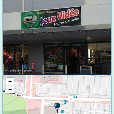
© Google User Content
+
−