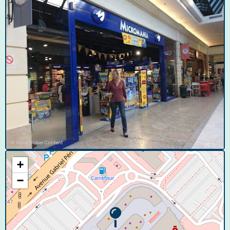
© Google User Content
+
−