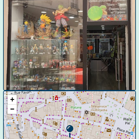
© Google User Content
+
−